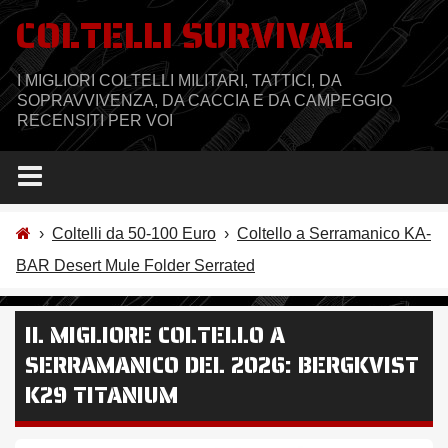
Salta
COLTELLI SURVIVAL
al
contenuto
I MIGLIORI COLTELLI MILITARI, TATTICI, DA
SOPRAVVIVENZA, DA CACCIA E DA CAMPEGGIO
RECENSITI PER VOI
›
Coltelli da 50-100 Euro
›
Coltello a Serramanico KA-
BAR Desert Mule Folder Serrated
IL MIGLIORE COLTELLO A
SERRAMANICO DEL 2026: BERGKVIST
K29 TITANIUM