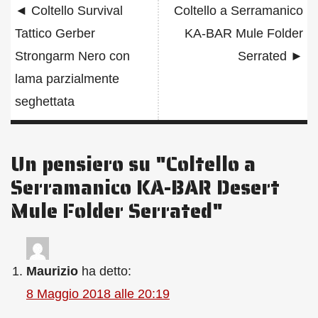
◄
Coltello Survival
Coltello a Serramanico
articoli
Tattico Gerber
KA-BAR Mule Folder
Strongarm Nero con
Serrated
►
lama parzialmente
seghettata
Un pensiero su "
Coltello a
Serramanico KA-BAR Desert
Mule Folder Serrated
"
Maurizio
ha detto:
8 Maggio 2018 alle 20:19