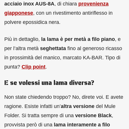
acciaio inox AUS-8A
, di chiara
provenienza
giapponese
, con un rivestimento antiriflesso in
polvere epossidica nera.
Più in dettaglio,
la lama è per metà a filo piano
, e
per l’altra metà
seghettata
fino al generoso ricasso
in prossimità del manico, marcato KA-BAR. Tipo di
punta?
Clip point
.
E se volessi una lama diversa?
Non state chiedendo troppo? No, direte voi. E avete
ragione. Esiste infatti un’
altra versione
del Mule
Folder. Si tratta sempre di una
versione Black
,
provvista però di una
lama interamente a filo