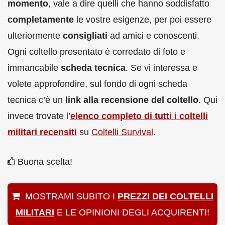
momento
, vale a dire quelli che hanno soddisfatto
completamente
le vostre esigenze, per poi essere
ulteriormente
consigliati
ad amici e conoscenti.
Ogni coltello presentato è corredato di foto e
immancabile
scheda tecnica
. Se vi interessa e
volete approfondire, sul fondo di ogni scheda
tecnica c’è un
link alla recensione del coltello
. Qui
invece trovate l’
elenco completo di tutti i coltelli
militari recensiti
su
Coltelli Survival
.
Buona scelta!
MOSTRAMI SUBITO I
PREZZI DEI COLTELLI
MILITARI
E LE OPINIONI DEGLI ACQUIRENTI!