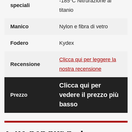
-185°C Nitrurazione al
speciali
titanio
Manico
Nylon e fibra di vetro
Fodero
Kydex
Clicca qui per leggere la
Recensione
nostra recensione
Clicca qui per
vedere il prezzo più
Prezzo
basso