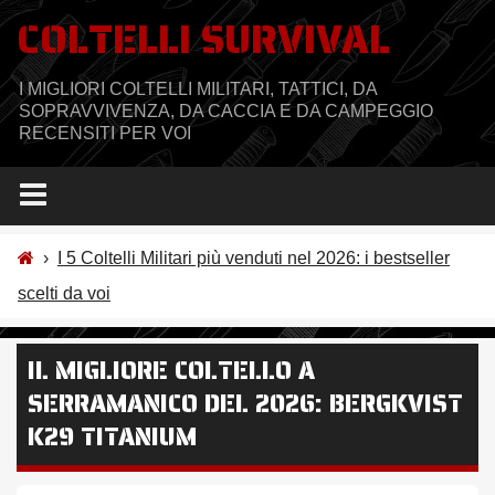
Salta
COLTELLI SURVIVAL
al
contenuto
I MIGLIORI COLTELLI MILITARI, TATTICI, DA
SOPRAVVIVENZA, DA CACCIA E DA CAMPEGGIO
RECENSITI PER VOI
›
I 5 Coltelli Militari più venduti nel 2026: i bestseller
scelti da voi
IL MIGLIORE COLTELLO A
SERRAMANICO DEL 2026: BERGKVIST
K29 TITANIUM