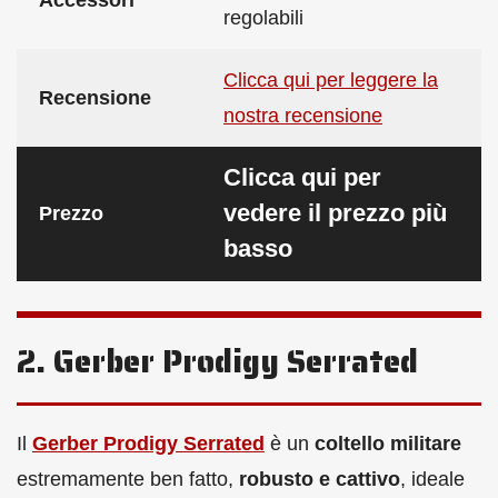
regolabili
Clicca qui per leggere la
Recensione
nostra recensione
Clicca qui per
vedere il prezzo più
Prezzo
basso
2. Gerber Prodigy Serrated
Il
Gerber Prodigy Serrated
è un
coltello militare
estremamente ben fatto,
robusto e cattivo
, ideale