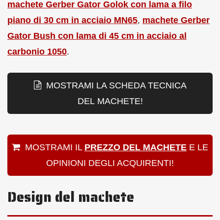
machete Gerber Gator Golok con lama a filo
piano di 30 cm in acciaio MN65
,
machete Gerber
Gator Bush con lama di 45 cm in acciaio al
carbonio 1050
.
MOSTRAMI LA SCHEDA TECNICA
DEL MACHETE!
MOSTRAMI IL
PREZZO DEL MACHETE
E LE
OPINIONI DEGLI ACQUIRENTI!
Design del machete