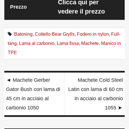
Clicca qui per
Prezzo
vedere il prezzo
Batoning
,
Coltello Bear Grylls
,
Fodero in nylon
,
Full-
tang
,
Lama al carbonio
,
Lama fissa
,
Machete
,
Manico in
TPE
Navigazione
◄
Machete Gerber
Machete Cold Steel
articoli
Gator Bush con lama di
Latin con lama di 60 cm
45 cm in acciaio al
in acciaio al carbonio
carbonio 1050
1055
►