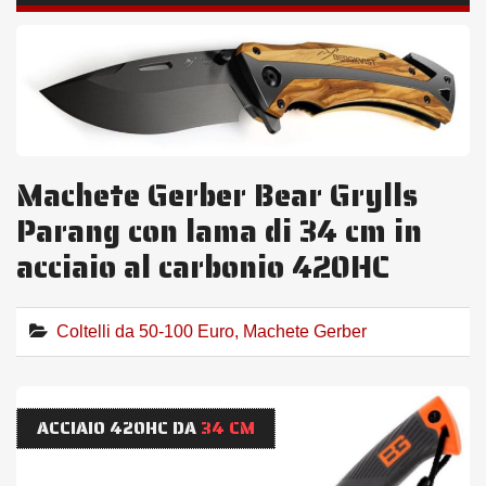
Machete Gerber Bear Grylls
Parang con lama di 34 cm in
acciaio al carbonio 420HC
Coltelli da 50-100 Euro
,
Machete Gerber
ACCIAIO 420HC DA
34 CM