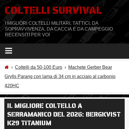
Salta
COLTELLI SURVIVAL
al
contenuto
I MIGLIORI COLTELLI MILITARI, TATTICI, DA
SOPRAVVIVENZA, DA CACCIA E DA CAMPEGGIO
RECENSITI PER VOI
›
Coltelli da 50-100 Euro
›
Machete Gerber Bear
Grylls Parang con lama di 34 cm in acciaio al carbonio
420HC
IL MIGLIORE COLTELLO A
SERRAMANICO DEL 2026: BERGKVIST
K29 TITANIUM