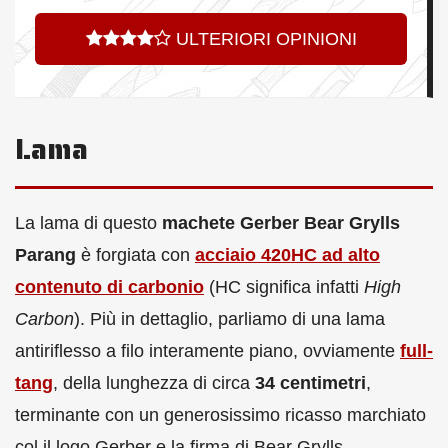
ULTERIORI OPINIONI
Lama
La lama di questo
machete Gerber Bear Grylls
Parang
è forgiata con
acciaio 420HC ad alto
contenuto di carbonio
(HC significa infatti
High
Carbon
). Più in dettaglio, parliamo di una lama
antiriflesso a filo interamente piano, ovviamente
full-
tang
, della lunghezza di circa
34 centimetri
,
terminante con un generosissimo ricasso marchiato
col il logo Gerber e la firma di Bear Grylls.