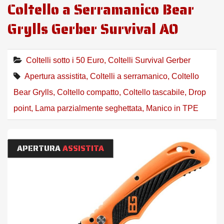
Coltello a Serramanico Bear
Grylls Gerber Survival AO
Coltelli sotto i 50 Euro
,
Coltelli Survival Gerber
Apertura assistita
,
Coltelli a serramanico
,
Coltello
Bear Grylls
,
Coltello compatto
,
Coltello tascabile
,
Drop
point
,
Lama parzialmente seghettata
,
Manico in TPE
APERTURA
ASSISTITA