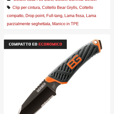
Clip per cintura
,
Coltello Bear Grylls
,
Coltello
compatto
,
Drop point
,
Full-tang
,
Lama fissa
,
Lama
parzialmente seghettata
,
Manico in TPE
COMPATTO ED
ECONOMICO