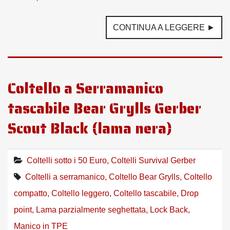
CONTINUA A LEGGERE ►
Coltello a Serramanico
tascabile Bear Grylls Gerber
Scout Black (lama nera)
Coltelli sotto i 50 Euro
,
Coltelli Survival Gerber
Coltelli a serramanico
,
Coltello Bear Grylls
,
Coltello
compatto
,
Coltello leggero
,
Coltello tascabile
,
Drop
point
,
Lama parzialmente seghettata
,
Lock Back
,
Manico in TPE