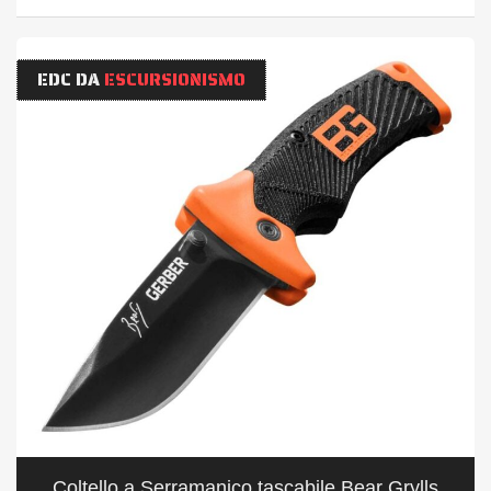
EDC DA
ESCURSIONISMO
Coltello a Serramanico tascabile Bear Grylls