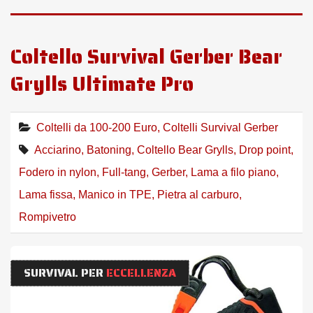
Coltello Survival Gerber Bear
Grylls Ultimate Pro
Coltelli da 100-200 Euro
,
Coltelli Survival Gerber
Acciarino
,
Batoning
,
Coltello Bear Grylls
,
Drop point
,
Fodero in nylon
,
Full-tang
,
Gerber
,
Lama a filo piano
,
Lama fissa
,
Manico in TPE
,
Pietra al carburo
,
Rompivetro
SURVIVAL PER
ECCELLENZA