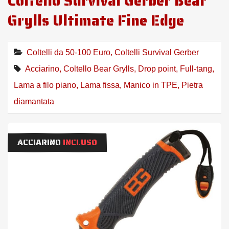
Coltello Survival Gerber Bear
Grylls Ultimate Fine Edge
Coltelli da 50-100 Euro
,
Coltelli Survival Gerber
Acciarino
,
Coltello Bear Grylls
,
Drop point
,
Full-tang
,
Lama a filo piano
,
Lama fissa
,
Manico in TPE
,
Pietra
diamantata
ACCIARINO
INCLUSO