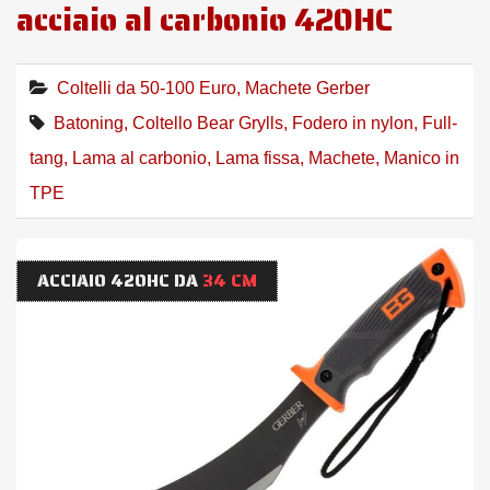
acciaio al carbonio 420HC
Coltelli da 50-100 Euro
,
Machete Gerber
Batoning
,
Coltello Bear Grylls
,
Fodero in nylon
,
Full-
tang
,
Lama al carbonio
,
Lama fissa
,
Machete
,
Manico in
TPE
ACCIAIO 420HC DA
34 CM