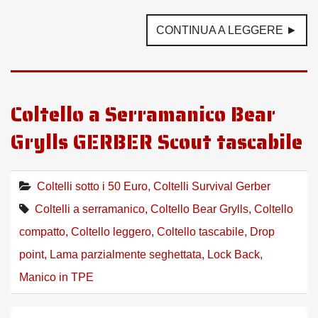
CONTINUA A LEGGERE ►
Coltello a Serramanico Bear
Grylls GERBER Scout tascabile
Coltelli sotto i 50 Euro
,
Coltelli Survival Gerber
Coltelli a serramanico
,
Coltello Bear Grylls
,
Coltello
compatto
,
Coltello leggero
,
Coltello tascabile
,
Drop
point
,
Lama parzialmente seghettata
,
Lock Back
,
Manico in TPE