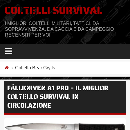
Salta
COLTELLI SURVIVAL
al
contenuto
I MIGLIORI COLTELLI MILITARI, TATTICI, DA
SOPRAVVIVENZA, DA CACCIA E DA CAMPEGGIO
RECENSITI PER VOI
›
Coltello Bear Grylls
FÄLLKNIVEN A1 PRO – IL MIGLIOR
COLTELLO SURVIVAL IN
CIRCOLAZIONE