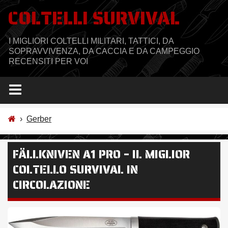
Salta
COLTELLI SURVIVAL
al
contenuto
I MIGLIORI COLTELLI MILITARI, TATTICI, DA
SOPRAVVIVENZA, DA CACCIA E DA CAMPEGGIO
RECENSITI PER VOI
›
Gerber
FÄLLKNIVEN A1 PRO – IL MIGLIOR
COLTELLO SURVIVAL IN
CIRCOLAZIONE