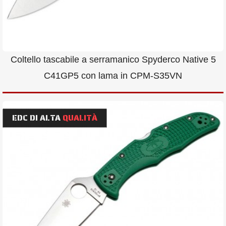
Coltello tascabile a serramanico Spyderco Native 5
C41GP5 con lama in CPM-S35VN
EDC DI ALTA
QUALITÀ