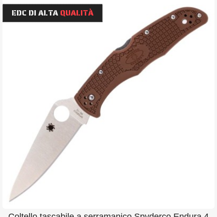
EDC DI ALTA
QUALITÀ
Coltello tascabile a serramanico Spyderco Endura 4