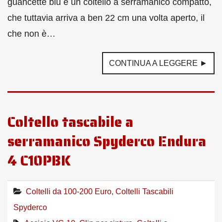
guancette blu è un coltello a serramanico compatto,
che tuttavia arriva a ben 22 cm una volta aperto, il
che non è…
CONTINUA A LEGGERE ►
Coltello tascabile a
serramanico Spyderco Endura
4 C10PBK
Coltelli da 100-200 Euro
,
Coltelli Tascabili
Spyderco