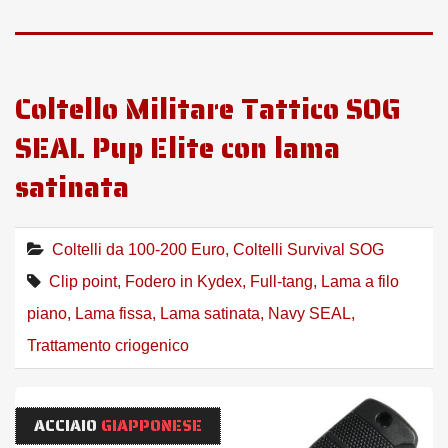
Coltello Militare Tattico SOG
SEAL Pup Elite con lama
satinata
Coltelli da 100-200 Euro
,
Coltelli Survival SOG
Clip point
,
Fodero in Kydex
,
Full-tang
,
Lama a filo
piano
,
Lama fissa
,
Lama satinata
,
Navy SEAL
,
Trattamento criogenico
ACCIAIO
GIAPPONESE