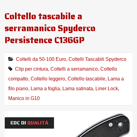
Coltello tascabile a
serramanico Spyderco
Persistence C136GP
Coltelli da 50-100 Euro
,
Coltelli Tascabili Spyderco
Clip per cintura
,
Coltelli a serramanico
,
Coltello
compatto
,
Coltello leggero
,
Coltello tascabile
,
Lama a
filo piano
,
Lama a foglia
,
Lama satinata
,
Liner Lock
,
Manico in G10
EDC DI
QUALITÀ