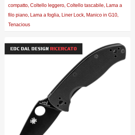
compatto
,
Coltello leggero
,
Coltello tascabile
,
Lama a
filo piano
,
Lama a foglia
,
Liner Lock
,
Manico in G10
,
Tenacious
EDC DAL DESIGN
RICERCATO