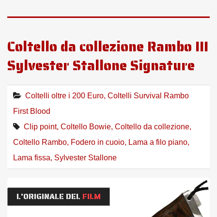
Coltello da collezione Rambo III
Sylvester Stallone Signature
Coltelli oltre i 200 Euro
,
Coltelli Survival Rambo
First Blood
Clip point
,
Coltello Bowie
,
Coltello da collezione
,
Coltello Rambo
,
Fodero in cuoio
,
Lama a filo piano
,
Lama fissa
,
Sylvester Stallone
L'ORIGINALE DEL
FILM