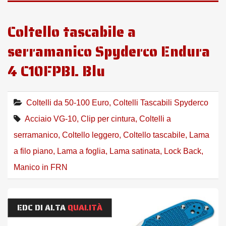
Coltello tascabile a
serramanico Spyderco Endura
4 C10FPBL Blu
Coltelli da 50-100 Euro
,
Coltelli Tascabili Spyderco
Acciaio VG-10
,
Clip per cintura
,
Coltelli a
serramanico
,
Coltello leggero
,
Coltello tascabile
,
Lama
a filo piano
,
Lama a foglia
,
Lama satinata
,
Lock Back
,
Manico in FRN
EDC DI ALTA
QUALITÀ