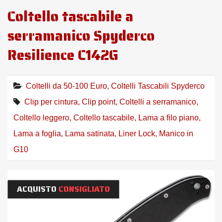
Coltello tascabile a
serramanico Spyderco
Resilience C142G
Coltelli da 50-100 Euro
,
Coltelli Tascabili Spyderco
Clip per cintura
,
Clip point
,
Coltelli a serramanico
,
Coltello leggero
,
Coltello tascabile
,
Lama a filo piano
,
Lama a foglia
,
Lama satinata
,
Liner Lock
,
Manico in
G10
ACQUISTO
CONSIGLIATO