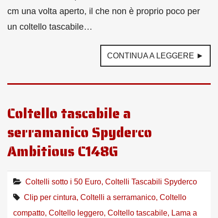
cm una volta aperto, il che non è proprio poco per
un coltello tascabile…
CONTINUA A LEGGERE ►
Coltello tascabile a
serramanico Spyderco
Ambitious C148G
Coltelli sotto i 50 Euro
,
Coltelli Tascabili Spyderco
Clip per cintura
,
Coltelli a serramanico
,
Coltello
compatto
,
Coltello leggero
,
Coltello tascabile
,
Lama a