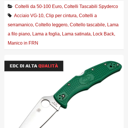
Coltelli da 50-100 Euro
,
Coltelli Tascabili Spyderco
Acciaio VG-10
,
Clip per cintura
,
Coltelli a
serramanico
,
Coltello leggero
,
Coltello tascabile
,
Lama
a filo piano
,
Lama a foglia
,
Lama satinata
,
Lock Back
,
Manico in FRN
EDC DI ALTA
QUALITÀ