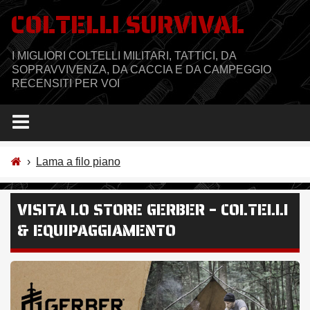
Salta
COLTELLI SURVIVAL
al
contenuto
I MIGLIORI COLTELLI MILITARI, TATTICI, DA
SOPRAVVIVENZA, DA CACCIA E DA CAMPEGGIO
RECENSITI PER VOI
›
Lama a filo piano
VISITA LO STORE GERBER – COLTELLI
& EQUIPAGGIAMENTO