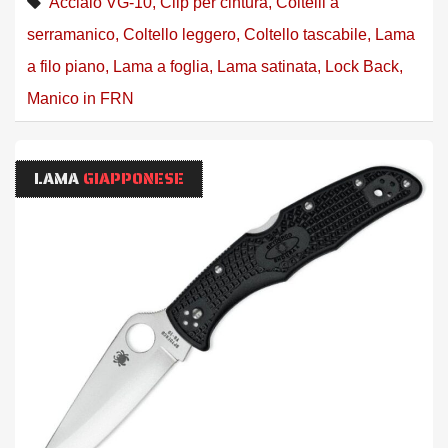
Acciaio VG-10
,
Clip per cintura
,
Coltelli a
serramanico
,
Coltello leggero
,
Coltello tascabile
,
Lama
a filo piano
,
Lama a foglia
,
Lama satinata
,
Lock Back
,
Manico in FRN
LAMA
GIAPPONESE