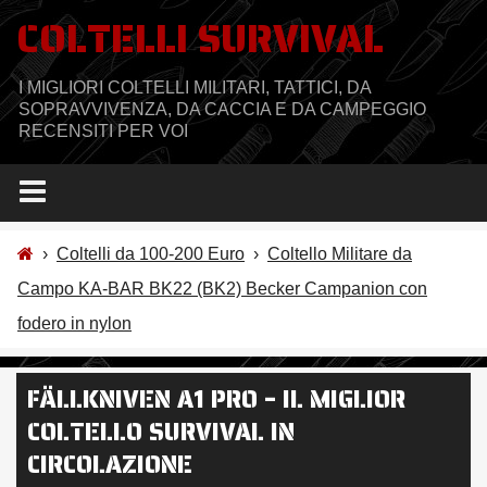
Salta
COLTELLI SURVIVAL
al
contenuto
I MIGLIORI COLTELLI MILITARI, TATTICI, DA
SOPRAVVIVENZA, DA CACCIA E DA CAMPEGGIO
RECENSITI PER VOI
›
Coltelli da 100-200 Euro
›
Coltello Militare da
Campo KA-BAR BK22 (BK2) Becker Campanion con
fodero in nylon
FÄLLKNIVEN A1 PRO – IL MIGLIOR
COLTELLO SURVIVAL IN
CIRCOLAZIONE