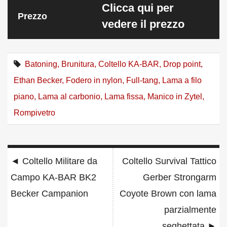
Clicca qui per
Prezzo
vedere il prezzo
Batoning
,
Brunitura
,
Coltello KA-BAR
,
Drop point
,
Ethan Becker
,
Fodero in nylon
,
Full-tang
,
Lama a filo
piano
,
Lama al carbonio
,
Lama fissa
,
Manico in Zytel
,
Rompivetro
Navigazione
◄
Coltello Militare da
Coltello Survival Tattico
articoli
Campo KA-BAR BK2
Gerber Strongarm
Becker Campanion
Coyote Brown con lama
parzialmente
seghettata
►