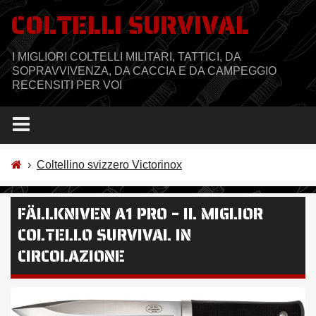
Salta
COLTELLI SURVIVAL
al
contenuto
I MIGLIORI COLTELLI MILITARI, TATTICI, DA
SOPRAVVIVENZA, DA CACCIA E DA CAMPEGGIO
RECENSITI PER VOI
›
Coltellino svizzero Victorinox
FÄLLKNIVEN A1 PRO – IL MIGLIOR
COLTELLO SURVIVAL IN
CIRCOLAZIONE