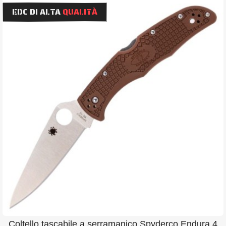
EDC DI ALTA
QUALITÀ
Coltello tascabile a serramanico Spyderco Endura 4