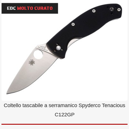
EDC
MOLTO CURATO
Coltello tascabile a serramanico Spyderco Tenacious
C122GP