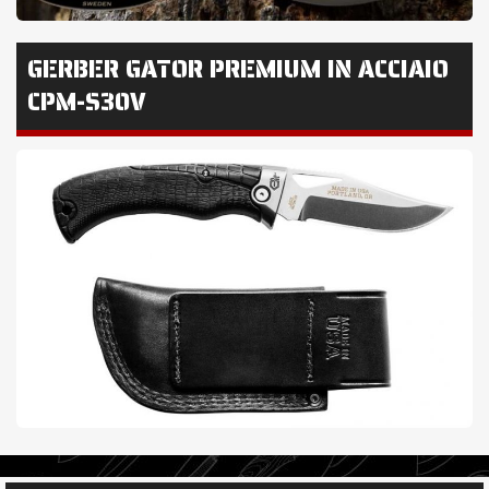
GERBER GATOR PREMIUM IN ACCIAIO
CPM-S30V