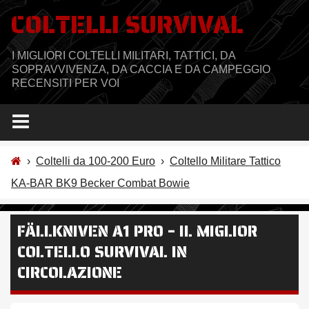
Salta
COLTELLI SURVIVAL
al
contenuto
I MIGLIORI COLTELLI MILITARI, TATTICI, DA
SOPRAVVIVENZA, DA CACCIA E DA CAMPEGGIO
RECENSITI PER VOI
›
Coltelli da 100-200 Euro
›
Coltello Militare Tattico
KA-BAR BK9 Becker Combat Bowie
FÄLLKNIVEN A1 PRO – IL MIGLIOR
COLTELLO SURVIVAL IN
CIRCOLAZIONE