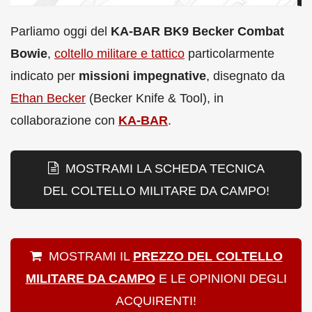
Parliamo oggi del
KA-BAR BK9 Becker Combat
Bowie
,
coltello militare e tattico
particolarmente
indicato per
missioni impegnative
, disegnato da
Ethan Becker
(Becker Knife & Tool), in
collaborazione con
KA-BAR
.
MOSTRAMI LA SCHEDA TECNICA
DEL COLTELLO MILITARE DA CAMPO!
MOSTRAMI IL
PREZZO DEL COLTELLO
MILITARE DA CAMPO
E LE OPINIONI DEGLI
ACQUIRENTI!