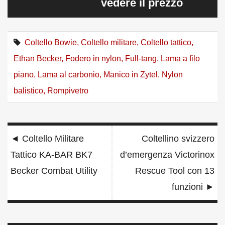
vedere il prezzo
Coltello Bowie
,
Coltello militare
,
Coltello tattico
,
Ethan Becker
,
Fodero in nylon
,
Full-tang
,
Lama a filo
piano
,
Lama al carbonio
,
Manico in Zytel
,
Nylon
balistico
,
Rompivetro
Navigazione
◄
Coltello Militare
Coltellino svizzero
articoli
Tattico KA-BAR BK7
d’emergenza Victorinox
Becker Combat Utility
Rescue Tool con 13
funzioni
►