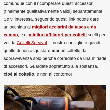
comunque con il ricomperare questi accessori
(finalmente qualitativamente validi) separatamente.
Se vi interessa, seguendo questi link potete dare
un’occhiata ai
migliori acciarini da tasca e da
campo
, e ai
migliori affilatori per coltelli
scelti per
voi da
Coltelli Survival
. Il nostro consiglio è quindi
quello di non acquistare
mai
un coltello da
sopravvivenza solo perché corredato da una miriade
di accessori. Guardate soprattutto alla sostanza,
cioè al coltello
, e non al contorno!