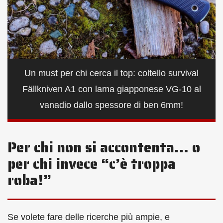
Un must per chi cerca il top: coltello survival
Fällkniven A1 con lama giapponese VG-10 al
vanadio dallo spessore di ben 6mm!
Per chi non si accontenta… o
per chi invece “c’è troppa
roba!”
Se volete fare delle ricerche più ampie, e