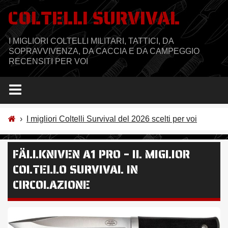
Salta
COLTELLI SURVIVAL
al
contenuto
I MIGLIORI COLTELLI MILITARI, TATTICI, DA
SOPRAVVIVENZA, DA CACCIA E DA CAMPEGGIO
RECENSITI PER VOI
›
I migliori Coltelli Survival del 2026 scelti per voi
FÄLLKNIVEN A1 PRO – IL MIGLIOR
COLTELLO SURVIVAL IN
CIRCOLAZIONE