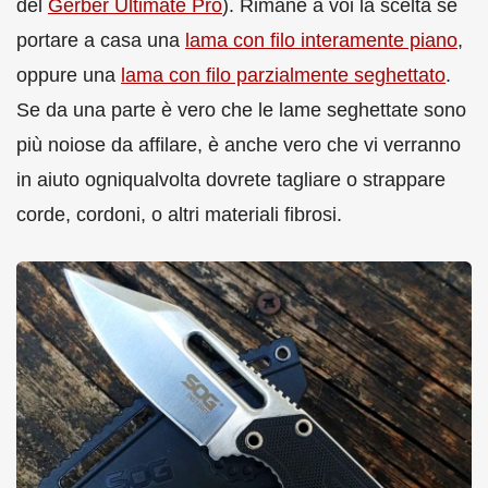
del
Gerber Ultimate Pro
). Rimane a voi la scelta se
portare a casa una
lama con filo interamente piano
,
oppure una
lama con filo parzialmente seghettato
.
Se da una parte è vero che le lame seghettate sono
più noiose da affilare, è anche vero che vi verranno
in aiuto ogniqualvolta dovrete tagliare o strappare
corde, cordoni, o altri materiali fibrosi.