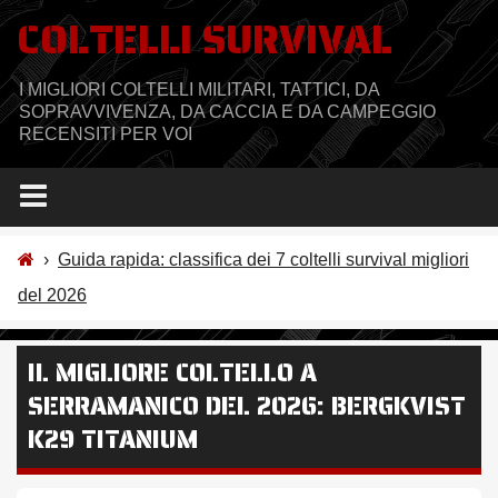
Salta
COLTELLI SURVIVAL
al
contenuto
I MIGLIORI COLTELLI MILITARI, TATTICI, DA
SOPRAVVIVENZA, DA CACCIA E DA CAMPEGGIO
RECENSITI PER VOI
›
Guida rapida: classifica dei 7 coltelli survival migliori
del 2026
IL MIGLIORE COLTELLO A
SERRAMANICO DEL 2026: BERGKVIST
K29 TITANIUM