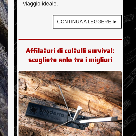
viaggio ideale.
CONTINUA A LEGGERE ►
Affilatori di coltelli survival:
scegliete solo tra i migliori