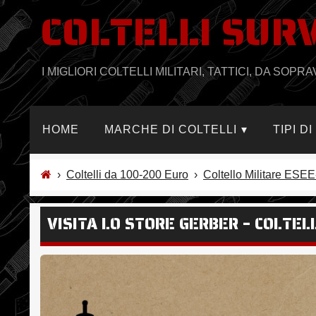
COLTELLI SUR
Salta
al
contenuto
I MIGLIORI COLTELLI MILITARI, TATTICI, DA SO
HOME
MARCHE DI COLTELLI
TIPI D
›
Coltelli da 100-200 Euro
›
Coltello Militare ESE
VISITA LO STORE GERBER – COLTE