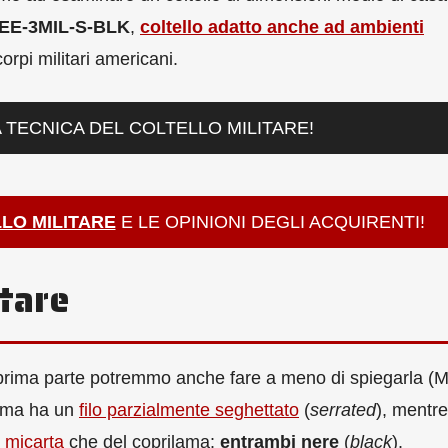
EE-3MIL-S-BLK
,
coltello adatto anche ad ambienti
orpi militari americani.
TECNICA DEL COLTELLO MILITARE!
LO MILITARE
E LE OPINIONI DEGLI ACQUIRENTI!
itare
 prima parte potremmo anche fare a meno di spiegarla (M
lama ha un
filo parzialmente seghettato
(
serrated
), mentre
 micarta
che del coprilama:
entrambi nere
(
black
).