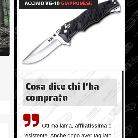
ACCIAIO VG-10
GIAPPONESE
Cosa dice chi l'ha
comprato
Ottima lama,
affilatissima
e
resistente. Anche dopo aver tagliato