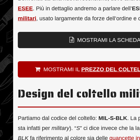
ESEE
. Più in dettaglio andremo a parlare dell’
ES
militari
, usato largamente da forze dell’ordine e c
MOSTRAMI LA SCHEDA 
MOSTRAMI IL
PREZZO DEL COLTEL
Design del coltello mil
Partiamo dal codice del coltello:
MIL-S-BLK
. La
sta infatti per
military
). “
S
” ci dice invece che la 
BLK
fa riferimento al colore sia delle
guancette in