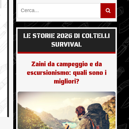
LE STORIE 2026 DI COLTELLI
SURVIVAL
Zaini da campeggio e da
escursionismo: quali sono i
migliori?