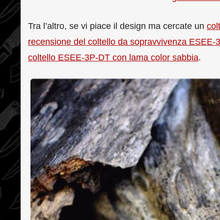
Tra l’altro, se vi piace il design ma cercate un
col
recensione del coltello da sopravvivenza ESEE
coltello ESEE-3P-DT con lama color sabbia
.