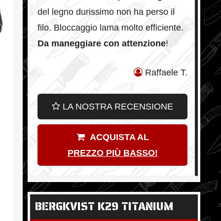
del legno durissimo non ha perso il
filo. Bloccaggio lama molto efficiente.
Da maneggiare con attenzione
!
Raffaele T.
LA NOSTRA RECENSIONE
ACQUISTA AL
PREZZO PIÙ BASSO!
BERGKVIST K29 TITANIUM