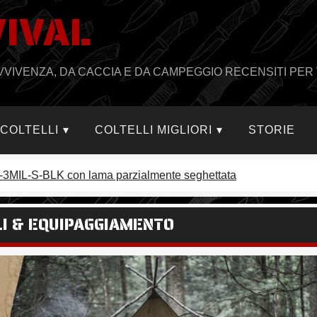
VIVAL
PRAVVIVENZA, DA CACCIA E DA CAMPEGGIO RECENSITI PER 
I COLTELLI
COLTELLI MIGLIORI
STORIE
E-3MIL-S-BLK con lama parzialmente seghettata
LLI & EQUIPAGGIAMENTO