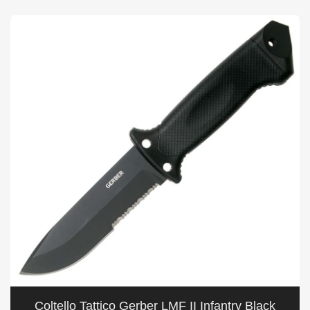
Coltello Tattico Gerber LMF II Infantry Black