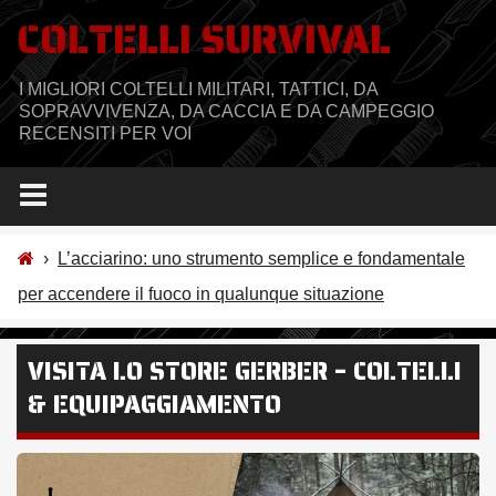
Salta
COLTELLI SURVIVAL
al
contenuto
I MIGLIORI COLTELLI MILITARI, TATTICI, DA
SOPRAVVIVENZA, DA CACCIA E DA CAMPEGGIO
RECENSITI PER VOI
›
L’acciarino: uno strumento semplice e fondamentale
per accendere il fuoco in qualunque situazione
VISITA LO STORE GERBER – COLTELLI
& EQUIPAGGIAMENTO