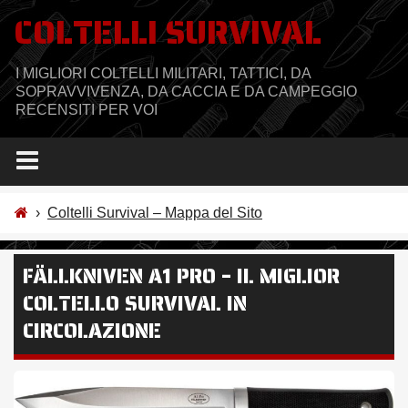
Salta
COLTELLI SURVIVAL
al
contenuto
I MIGLIORI COLTELLI MILITARI, TATTICI, DA
SOPRAVVIVENZA, DA CACCIA E DA CAMPEGGIO
RECENSITI PER VOI
›
Coltelli Survival – Mappa del Sito
FÄLLKNIVEN A1 PRO – IL MIGLIOR
COLTELLO SURVIVAL IN
CIRCOLAZIONE