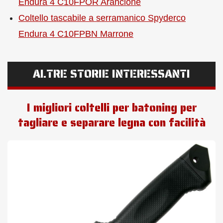
Endura 4 C10FPOR Arancione
Coltello tascabile a serramanico Spyderco
Endura 4 C10FPBN Marrone
ALTRE STORIE INTERESSANTI
I migliori coltelli per batoning per
tagliare e separare legna con facilità