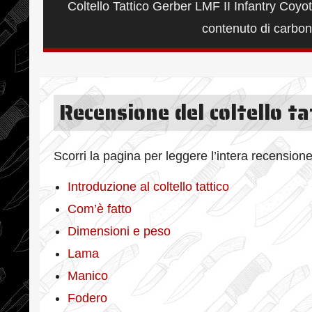
Coltello Tattico Gerber LMF II Infantry Coyo
contenuto di carbonio
Recensione del coltello ta
Scorri la pagina per leggere l’intera recensione
Introduzione al coltello tattico
Com’è fatto
Dimensioni e peso
Lama
Manico
Fodero