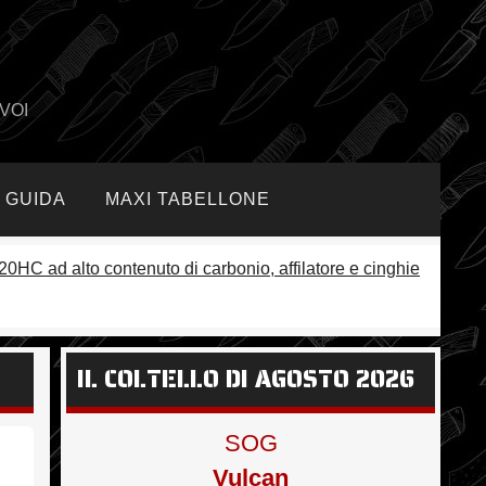
VOI
GUIDA
MAXI TABELLONE
420HC ad alto contenuto di carbonio, affilatore e cinghie
IL COLTELLO DI AGOSTO 2026
SOG
Vulcan