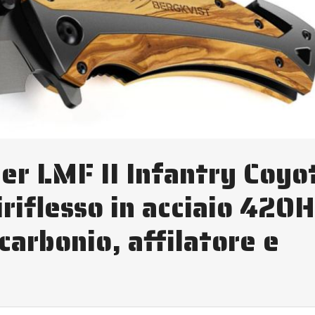
ber LMF II Infantry Coyo
riflesso in acciaio 420
carbonio, affilatore e