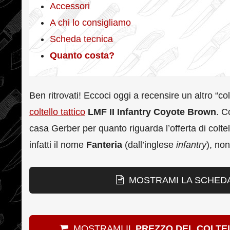
Accessori
A chi lo consigliamo
Scheda tecnica
Quanto costa?
Ben ritrovati! Eccoci oggi a recensire un altro “co
coltello tattico
LMF II Infantry Coyote Brown
. C
casa Gerber per quanto riguarda l’offerta di coltell
infatti il nome
Fanteria
(dall’inglese
infantry
), no
MOSTRAMI LA SCHEDA 
MOSTRAMI IL
PREZZO DEL COLTE