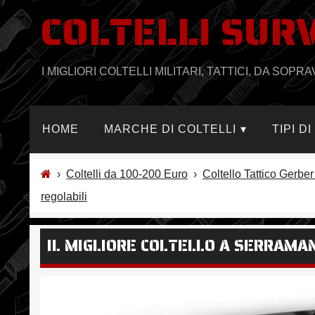
COLTELLI SUR
Salta
al
contenuto
I MIGLIORI COLTELLI MILITARI, TATTICI, DA SO
HOME
MARCHE DI COLTELLI
TIPI D
›
Coltelli da 100-200 Euro
›
Coltello Tattico Gerber
regolabili
IL MIGLIORE COLTELLO A SERRAMAN