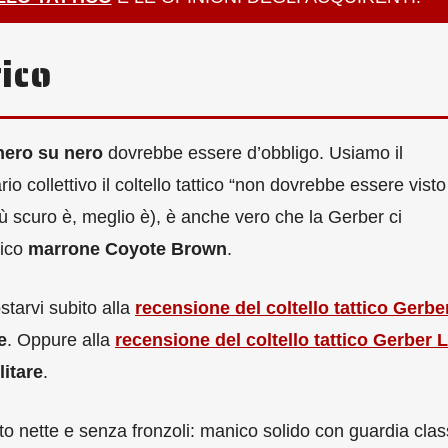
tico
nero su nero
dovrebbe essere d’obbligo. Usiamo il
o collettivo il coltello tattico “non dovrebbe essere visto
più scuro è, meglio è), è anche vero che la Gerber ci
nico
marrone Coyote Brown
.
starvi subito alla
recensione del coltello tattico Gerbe
e
. Oppure alla
recensione del coltello tattico Gerber
litare
.
olto nette e senza fronzoli: manico solido con guardia clas