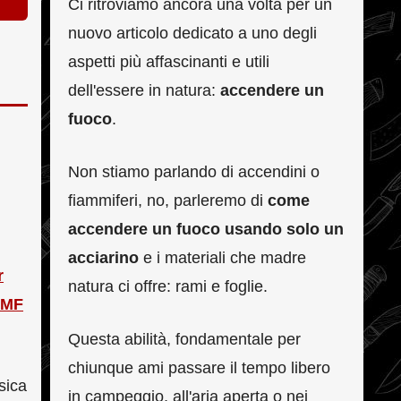
Ci ritroviamo ancora una volta per un
nuovo articolo dedicato a uno degli
aspetti più affascinanti e utili
dell'essere in natura:
accendere un
fuoco
.
Non stiamo parlando di accendini o
fiammiferi, no, parleremo di
come
accendere un fuoco usando solo un
acciarino
e i materiali che madre
r
natura ci offre: rami e foglie.
 LMF
Questa abilità, fondamentale per
chiunque ami passare il tempo libero
sica
in campeggio, all'aria aperta o nei