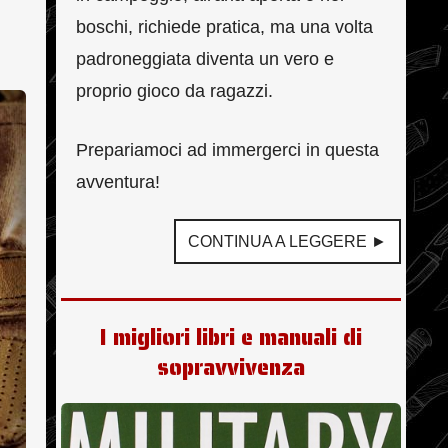
boschi, richiede pratica, ma una volta
padroneggiata diventa un vero e
proprio gioco da ragazzi.
Prepariamoci ad immergerci in questa
avventura!
CONTINUA A LEGGERE ►
I migliori libri e manuali di
sopravvivenza