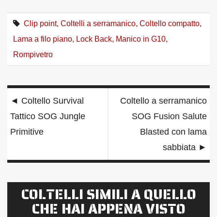
Clip point
,
Coltelli a serramanico
,
Coltello compatto
,
Lama a filo piano
,
Lock Back
,
Manico in G10
,
Rompivetro
Navigazione
◄
Coltello Survival
Coltello a serramanico
articoli
Tattico SOG Jungle
SOG Fusion Salute
Primitive
Blasted con lama
sabbiata
►
COLTELLI SIMILI A QUELLO
CHE HAI APPENA VISTO