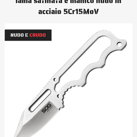
lama satinata e manico nudo in
acciaio 5Cr15MoV
NUDO E
CRUDO