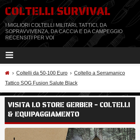
Salta
COLTELLI SURVIVAL
al
contenuto
I MIGLIORI COLTELLI MILITARI, TATTICI, DA
SOPRAVVIVENZA, DA CACCIA E DA CAMPEGGIO
RECENSITI PER VOI
›
Coltelli da 50-100 Euro
›
Coltello a Serramanico
Tattico SOG Fusion Salute Black
VISITA LO STORE GERBER – COLTELLI
& EQUIPAGGIAMENTO