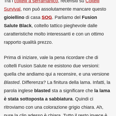
Tra i
coltelli a serramanico
, recensiti su
Coltelli
Survival
, non può assolutamente mancare questo
gioiellino
di casa
SOG
. Parliamo del
Fusion
Salute Black
, coltello tattico pieghevole dalle
caratteristiche molto interessanti e con un ottimo
rapporto qualità prezzo.
Prima di iniziare, vale la pena ricordare che di
coltelli Fusion Salute ne esistono due versioni:
quella che andiamo qui a recensire, e una versione
Blasted
. Differenza? La finitura della lama. Infatti, la
parola inglese
blasted
sta a significare che
la lama
è stata sottoposta a sabbiatura
. Quindi ci
ritroviamo con una colorazione grigio chiara. Ah,
pure la clip adesso è chiara. Tutto il resto invece è