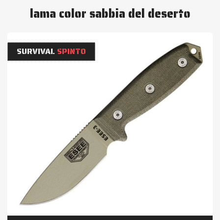
lama color sabbia del deserto
SURVIVAL
SPINTO