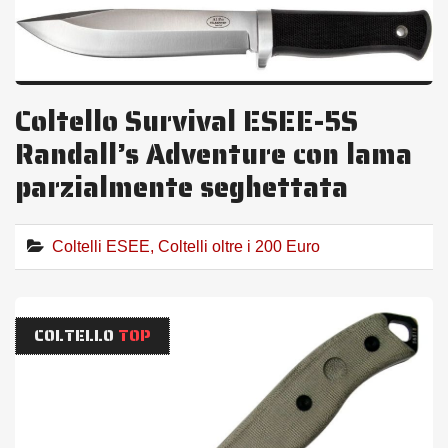
Coltello Survival ESEE-5S
Randall’s Adventure con lama
parzialmente seghettata
Coltelli ESEE
,
Coltelli oltre i 200 Euro
COLTELLO
TOP