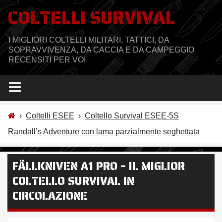
Salta
COLTELLI SURVIVAL
al
contenuto
I MIGLIORI COLTELLI MILITARI, TATTICI, DA
SOPRAVVIVENZA, DA CACCIA E DA CAMPEGGIO
RECENSITI PER VOI
›
Coltelli ESEE
›
Coltello Survival ESEE-5S
Randall’s Adventure con lama parzialmente seghettata
FÄLLKNIVEN A1 PRO – IL MIGLIOR
COLTELLO SURVIVAL IN
CIRCOLAZIONE