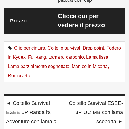
placca con clip
Clicca qui per
Prezzo
vedere il prezzo
Clip per cintura
,
Coltello survival
,
Drop point
,
Fodero
in Kydex
,
Full-tang
,
Lama al carbonio
,
Lama fissa
,
Lama parzialmente seghettata
,
Manico in Micarta
,
Rompivetro
Navigazione
◄
Coltello Survival
Coltello Survival ESEE-
articoli
ESEE-5P Randall’s
3P-UC-MB con lama
Adventure con lama a
scoperta
►