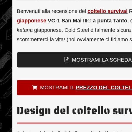
Benvenuti alla recensione del
coltello survival
R
giapponese
VG-1 San Mai III
®
a punta Tanto
, 
katana
giapponese. Cold Steel è talmente sicura del
scommetterci la vita! (noi ovviamente ci fidiamo 
MOSTRAMI LA SCHEDA 
MOSTRAMI IL
PREZZO DEL COLTEL
Design del coltello sur