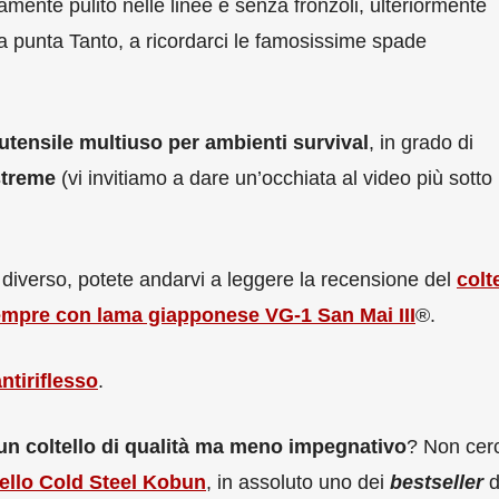
amente pulito nelle linee e senza fronzoli, ulteriormente
alla punta Tanto, a ricordarci le famosissime spade
utensile multiuso per ambienti survival
, in grado di
streme
(vi invitiamo a dare un’occhiata al video più sotto
a diverso, potete andarvi a leggere la recensione del
colt
sempre con lama giapponese VG-1 San Mai III
®.
tiriflesso
.
i un coltello di qualità ma meno impegnativo
? Non cer
tello Cold Steel Kobun
, in assoluto uno dei
bestseller
d