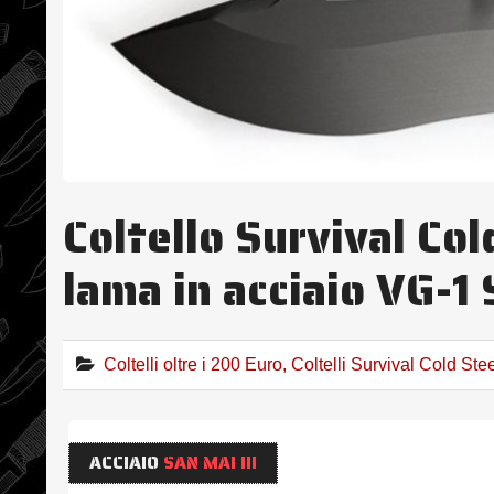
Coltello Survival Co
lama in acciaio VG-1 
Coltelli oltre i 200 Euro
,
Coltelli Survival Cold Ste
ACCIAIO
SAN MAI III