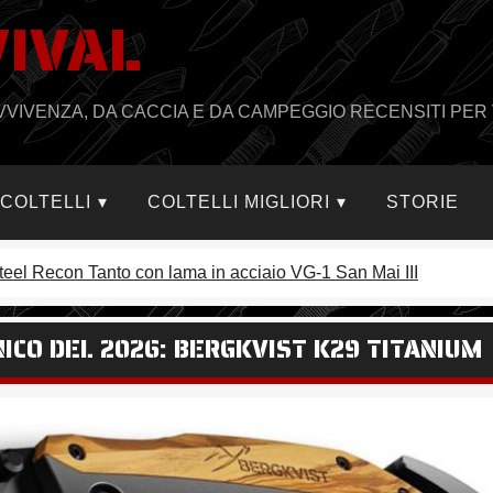
VIVAL
PRAVVIVENZA, DA CACCIA E DA CAMPEGGIO RECENSITI PER 
I COLTELLI
COLTELLI MIGLIORI
STORIE
Steel Recon Tanto con lama in acciaio VG-1 San Mai III
ICO DEL 2026: BERGKVIST K29 TITANIUM