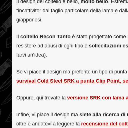
Il design del coltello è bello,
molto bello
. Estrem
“incattivito” dal taglio particolare della lama e d
giapponesi.
Il
coltello Recon Tanto
è stato progettato come
resistere ad abusi di ogni tipo e
sollecitazioni e
farvi un’idea).
Se vi piace il design ma preferite un tipo di punt
survival Cold Steel SRK a punta Clip Point, 
Oppure, qui trovate la
versione SRK con lama an
Infine, vi piace il design ma
siete alla ricerca d
oltre e andatevi a leggere la
recensione del col