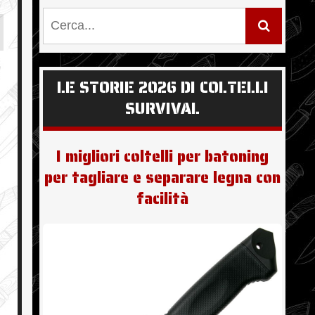
LE STORIE 2026 DI COLTELLI
SURVIVAL
I migliori coltelli per batoning
per tagliare e separare legna con
facilità