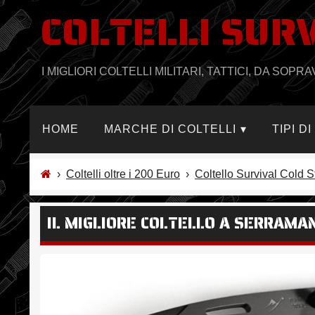
COLTELLI SUR
Salta
al
contenuto
I MIGLIORI COLTELLI MILITARI, TATTICI, DA SO
HOME
MARCHE DI COLTELLI
TIPI D
›
Coltelli oltre i 200 Euro
›
Coltello Survival Cold 
IL MIGLIORE COLTELLO A SERRAMAN