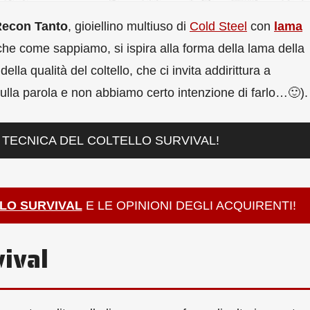
econ Tanto
, gioiellino multiuso di
Cold Steel
con
lama
che come sappiamo, si ispira alla forma della lama della
la qualità del coltello, che ci invita addirittura a
sulla parola e non abbiamo certo intenzione di farlo…🙂).
TECNICA DEL COLTELLO SURVIVAL!
LO SURVIVAL
E LE OPINIONI DEGLI ACQUIRENTI!
vival