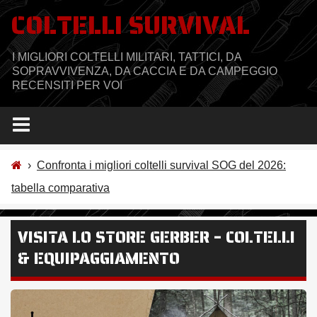
Salta
COLTELLI SURVIVAL
al
contenuto
I MIGLIORI COLTELLI MILITARI, TATTICI, DA
SOPRAVVIVENZA, DA CACCIA E DA CAMPEGGIO
RECENSITI PER VOI
›
Confronta i migliori coltelli survival SOG del 2026:
tabella comparativa
VISITA LO STORE GERBER – COLTELLI
& EQUIPAGGIAMENTO