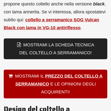
propone questo coltello anche nella versione
black
,
con lama annerita. Se vi interessa, allora spostatevi
subito qui:
coltello a serramanico SOG Vulcan
Black con lama in VG-10 antiriflesso
.
MOSTRAMI LA SCHEDA TECNICA
DEL COLTELLO A SERRAMANICO!
MOSTRAMI IL
PREZZO DEL COLTELLO A
SERRAMANICO
E LE OPINIONI DEGLI
ACQUIRENTI!
Design del coltello a