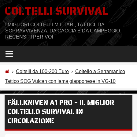
Salta
COLTELLI SURVIVAL
al
contenuto
I MIGLIORI COLTELLI MILITARI, TATTICI, DA
SOPRAVVIVENZA, DA CACCIA E DA CAMPEGGIO
RECENSITI PER VOI
›
Coltelli da 100-200 Euro
›
Coltello a Serramanico
Tattico SOG Vulcan con lama giapponese in VG-10
FÄLLKNIVEN A1 PRO – IL MIGLIOR
COLTELLO SURVIVAL IN
CIRCOLAZIONE