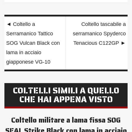
Navigazione
◄
Coltello a
Coltello tascabile a
articoli
Serramanico Tattico
serramanico Spyderco
SOG Vulcan Black con
Tenacious C122GP
►
lama in acciaio
giapponese VG-10
COLTELLI SIMILI A QUELLO
CHE HAI APPENA VISTO
Coltello militare a lama fissa SOG
SEAL Strike Black con lama in acciaio