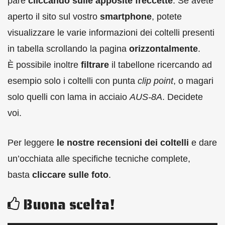
pare
cliccando sulle apposite freccette
. Se avete
aperto il sito sul vostro
smartphone
, potete
visualizzare le varie informazioni dei coltelli presenti
in tabella scrollando la pagina
orizzontalmente
.
È possibile inoltre
filtrare
il tabellone ricercando ad
esempio solo i coltelli con punta
clip point
, o magari
solo quelli con lama in acciaio
AUS-8A
. Decidete
voi.
Per leggere
le nostre recensioni dei coltelli
e dare
un’occhiata alle specifiche tecniche complete,
basta
cliccare sulle
foto
.
Buona scelta!