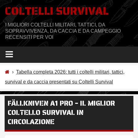
Salta
COLTELLI SURVIVAL
al
contenuto
I MIGLIORI COLTELLI MILITARI, TATTICI, DA
SOPRAVVIVENZA, DA CACCIA E DA CAMPEGGIO
RECENSITI PER VOI
›
Tabella completa 2026: tutti i coltelli militari, tattici,
survival e da caccia presentati su Coltelli Survival
FÄLLKNIVEN A1 PRO – IL MIGLIOR
COLTELLO SURVIVAL IN
CIRCOLAZIONE