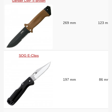
Gerber LMF II Brown
269 mm
123 mm
SOG E-Clips
197 mm
86 mm