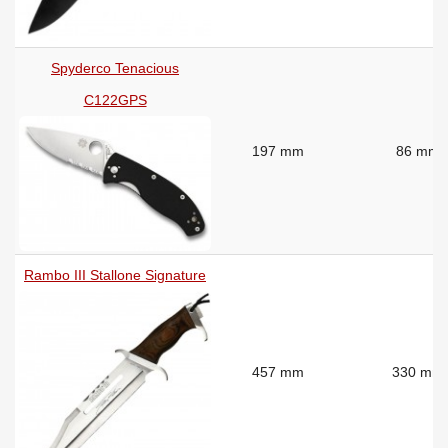
Spyderco Tenacious
C122GPS
197 mm
86 mm
Rambo III Stallone Signature
457 mm
330 mm