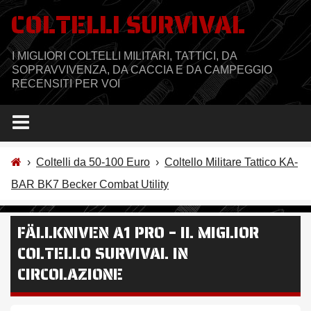
Salta
COLTELLI SURVIVAL
al
contenuto
I MIGLIORI COLTELLI MILITARI, TATTICI, DA
SOPRAVVIVENZA, DA CACCIA E DA CAMPEGGIO
RECENSITI PER VOI
›
Coltelli da 50-100 Euro
›
Coltello Militare Tattico KA-
BAR BK7 Becker Combat Utility
FÄLLKNIVEN A1 PRO – IL MIGLIOR
COLTELLO SURVIVAL IN
CIRCOLAZIONE