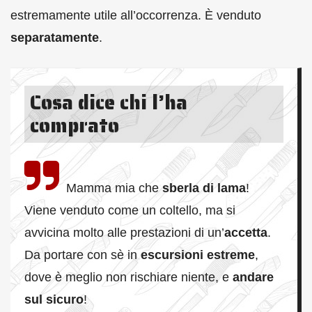
estremamente utile all’occorrenza. È venduto
separatamente
.
Cosa dice chi l’ha
comprato
Mamma mia che
sberla di lama
!
Viene venduto come un coltello, ma si
avvicina molto alle prestazioni di un’
accetta
.
Da portare con sè in
escursioni estreme
,
dove è meglio non rischiare niente, e
andare
sul sicuro
!