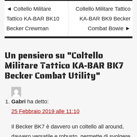
Navigazione
◄
Coltello Militare
Coltello Militare Tattico
articoli
Tattico KA-BAR BK10
KA-BAR BK9 Becker
Becker Crewman
Combat Bowie
►
Un pensiero su "
Coltello
Militare Tattico KA-BAR BK7
Becker Combat Utility
"
Gabri
ha detto:
25 Febbraio 2019 alle 11:10
Il Becker BK7 è davvero un coltello all around,
davvero versatile e robusto, permette di svolgere