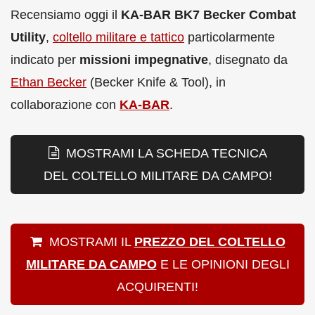
Recensiamo oggi il
KA-BAR BK7 Becker Combat
Utility
,
coltello militare e tattico
particolarmente
indicato per
missioni impegnative
, disegnato da
Ethan Becker
(Becker Knife & Tool), in
collaborazione con
KA-BAR
.
MOSTRAMI LA SCHEDA TECNICA
DEL COLTELLO MILITARE DA CAMPO!
MOSTRAMI IL
PREZZO DEL COLTELLO
MILITARE DA CAMPO
E LE OPINIONI DEGLI
ACQUIRENTI!