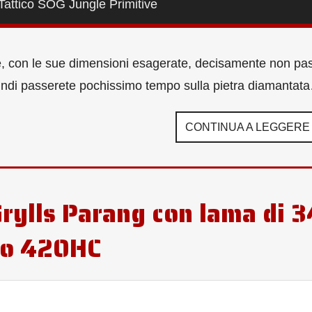
 Tattico SOG Jungle Primitive
che, con le sue dimensioni esagerate, decisamente non pa
 quindi passerete pochissimo tempo sulla pietra diamantat
CONTINUA A LEGGERE
rylls Parang con lama di 3
nio 420HC