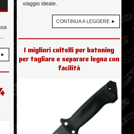
viaggio ideale.
CONTINUA A LEGGERE ►
ssa
a…
I migliori coltelli per batoning
 ►
per tagliare e separare legna con
facilità
4