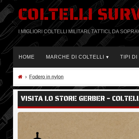
COLTELLI SUR
Salta
al
contenuto
I MIGLIORI COLTELLI MILITARI, TATTICI, DA SO
HOME
MARCHE DI COLTELLI
TIPI D
›
Fodero in nylon
VISITA LO STORE GERBER – COLTE