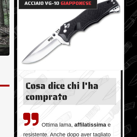
ACCIAIO VG-10
GIAPPONESE
Cosa dice chi l'ha
comprato
Ottima lama,
affilatissima
e
resistente. Anche dopo aver tagliato