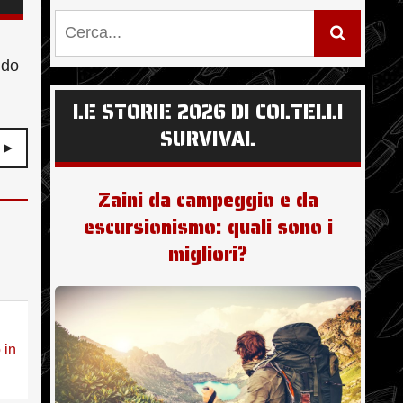
ndo
LE STORIE 2026 DI COLTELLI
SURVIVAL
 ►
Zaini da campeggio e da
escursionismo: quali sono i
migliori?
 in