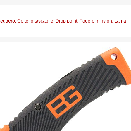
 leggero
,
Coltello tascabile
,
Drop point
,
Fodero in nylon
,
Lama