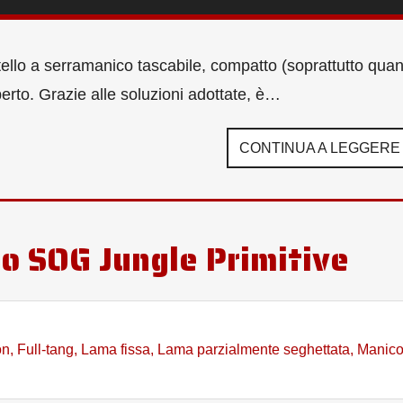
tello a serramanico tascabile, compatto (soprattutto qua
erto. Grazie alle soluzioni adottate, è…
CONTINUA A LEGGERE
co SOG Jungle Primitive
on
,
Full-tang
,
Lama fissa
,
Lama parzialmente seghettata
,
Manico