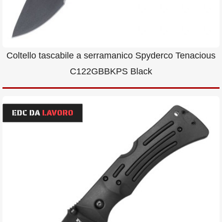
Coltello tascabile a serramanico Spyderco Tenacious
C122GBBKPS Black
EDC DA
LAVORO