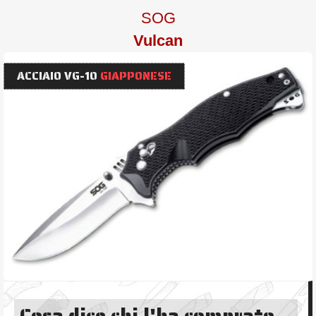
SOG
Vulcan
ACCIAIO VG-10
GIAPPONESE
Cosa dice chi l'ha comprato