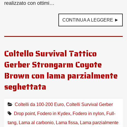
realizzato con ottimi…
CONTINUA A LEGGERE ►
Coltello Survival Tattico
Gerber Strongarm Coyote
Brown con lama parzialmente
seghettata
Coltelli da 100-200 Euro
,
Coltelli Survival Gerber
Drop point
,
Fodero in Kydex
,
Fodero in nylon
,
Full-
tang
,
Lama al carbonio
,
Lama fissa
,
Lama parzialmente