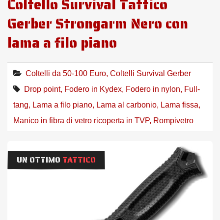
Coltello Survival Tattico
Gerber Strongarm Nero con
lama a filo piano
Coltelli da 50-100 Euro
,
Coltelli Survival Gerber
Drop point
,
Fodero in Kydex
,
Fodero in nylon
,
Full-
tang
,
Lama a filo piano
,
Lama al carbonio
,
Lama fissa
,
Manico in fibra di vetro ricoperta in TVP
,
Rompivetro
UN OTTIMO
TATTICO