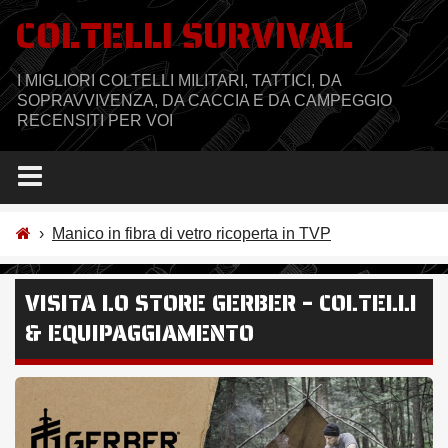
Salta
COLTELLI SURVIVAL
al
contenuto
I MIGLIORI COLTELLI MILITARI, TATTICI, DA
SOPRAVVIVENZA, DA CACCIA E DA CAMPEGGIO
RECENSITI PER VOI
›
Manico in fibra di vetro ricoperta in TVP
VISITA LO STORE GERBER – COLTELLI
& EQUIPAGGIAMENTO