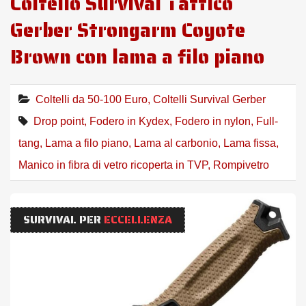
Coltello Survival Tattico
Gerber Strongarm Coyote
Brown con lama a filo piano
Coltelli da 50-100 Euro
,
Coltelli Survival Gerber
Drop point
,
Fodero in Kydex
,
Fodero in nylon
,
Full-
tang
,
Lama a filo piano
,
Lama al carbonio
,
Lama fissa
,
Manico in fibra di vetro ricoperta in TVP
,
Rompivetro
SURVIVAL PER
ECCELLENZA