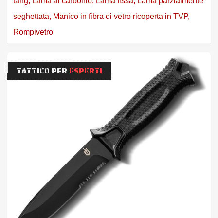
tang
,
Lama al carbonio
,
Lama fissa
,
Lama parzialmente
seghettata
,
Manico in fibra di vetro ricoperta in TVP
,
Rompivetro
TATTICO PER
ESPERTI