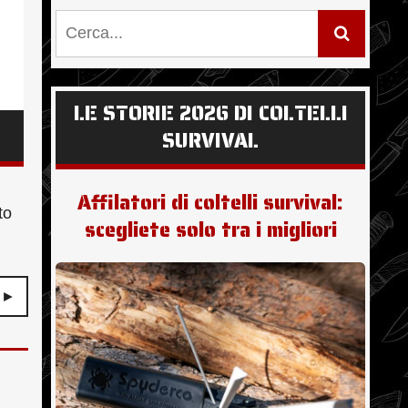
LE STORIE 2026 DI COLTELLI
SURVIVAL
Affilatori di coltelli survival:
to
scegliete solo tra i migliori
 ►