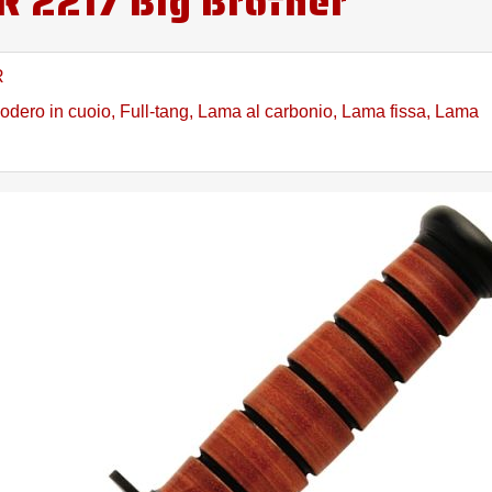
R 2217 Big Brother
R
odero in cuoio
,
Full-tang
,
Lama al carbonio
,
Lama fissa
,
Lama