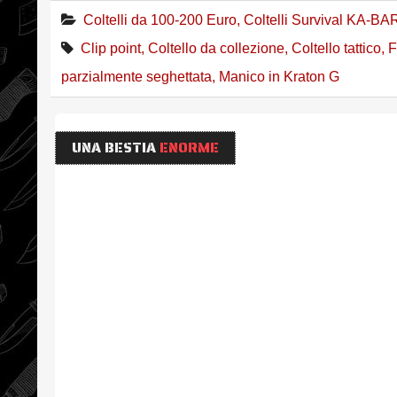
Coltelli da 100-200 Euro
,
Coltelli Survival KA-BA
Clip point
,
Coltello da collezione
,
Coltello tattico
,
F
parzialmente seghettata
,
Manico in Kraton G
UNA BESTIA
ENORME