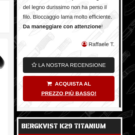
del legno durissimo non ha perso il
filo. Bloccaggio lama molto efficiente.
Da maneggiare con attenzione
!
Raffaele T.
LA NOSTRA RECENSIONE
ACQUISTA AL
PREZZO PIÙ BASSO!
BERGKVIST K29 TITANIUM