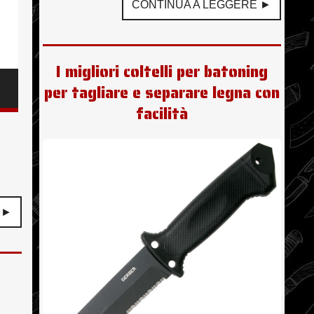
CONTINUA A LEGGERE ►
I migliori coltelli per batoning
per tagliare e separare legna con
facilità
 ►