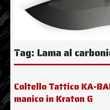
Tag:
Lama al carboni
Coltello Tattico KA-BA
manico in Kraton G