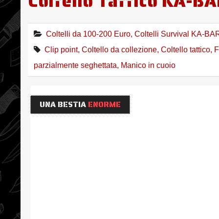
Coltello Tattico KA-BA
Coltelli da 100-200 Euro
,
Coltelli Survival KA-BA
Clip point
,
Coltello da collezione
,
Coltello tattico
,
F
parzialmente seghettata
,
Manico in cuoio
UNA BESTIA
ENORME