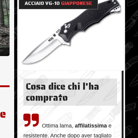
ACCIAIO VG-10
GIAPPONESE
Cosa dice chi l'ha
comprato
ne
Ottima lama,
affilatissima
e
resistente. Anche dopo aver tagliato