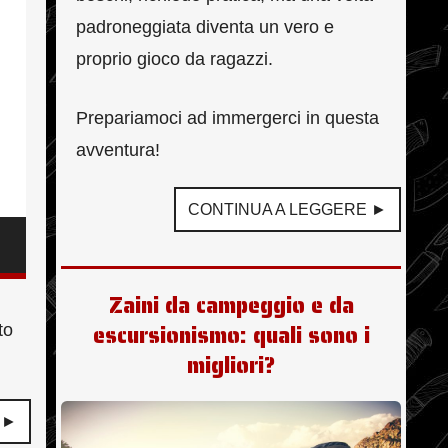
padroneggiata diventa un vero e
proprio gioco da ragazzi.
Prepariamoci ad immergerci in questa
avventura!
CONTINUA A LEGGERE ►
Zaini da campeggio e da
escursionismo: quali sono i
to
migliori?
 ►