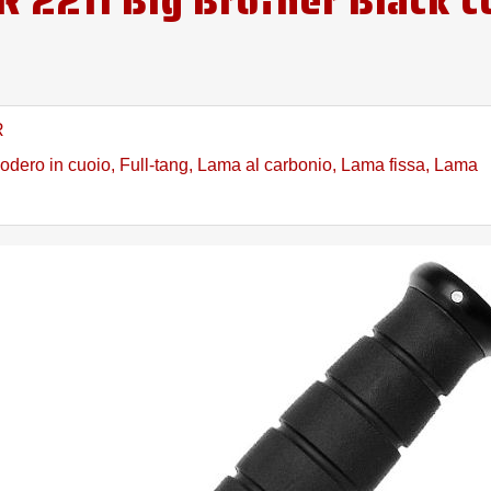
R 2211 Big Brother Black c
R
odero in cuoio
,
Full-tang
,
Lama al carbonio
,
Lama fissa
,
Lama