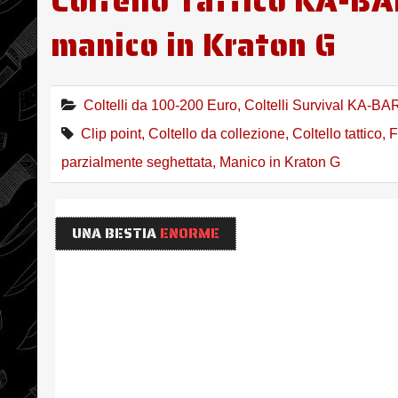
Coltello Tattico KA-BA
manico in Kraton G
Coltelli da 100-200 Euro
,
Coltelli Survival KA-BA
Clip point
,
Coltello da collezione
,
Coltello tattico
,
F
parzialmente seghettata
,
Manico in Kraton G
UNA BESTIA
ENORME