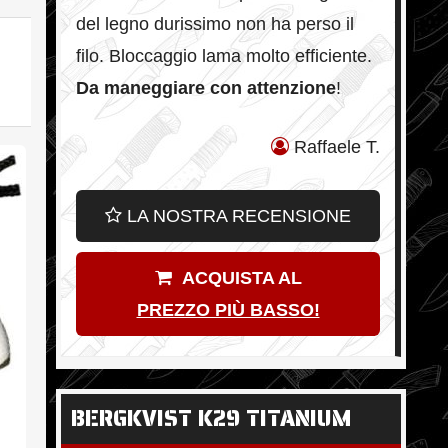
del legno durissimo non ha perso il
filo. Bloccaggio lama molto efficiente.
Da maneggiare con attenzione
!
Raffaele T.
LA NOSTRA RECENSIONE
ACQUISTA AL
PREZZO PIÙ BASSO!
BERGKVIST K29 TITANIUM