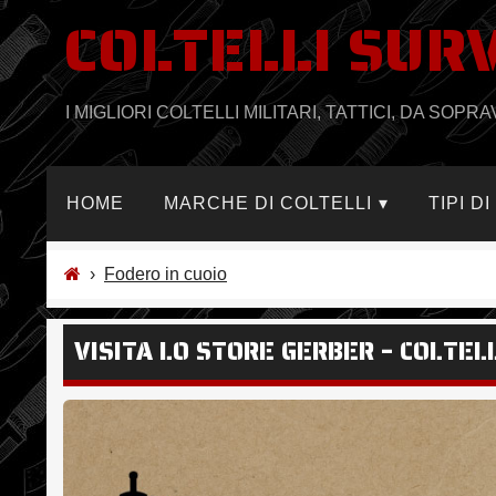
COLTELLI SUR
Salta
al
contenuto
I MIGLIORI COLTELLI MILITARI, TATTICI, DA SO
HOME
MARCHE DI COLTELLI
TIPI D
›
Fodero in cuoio
VISITA LO STORE GERBER – COLTE