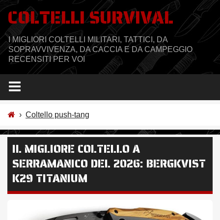
Salta
COLTELLI SURVIVAL
al
contenuto
I MIGLIORI COLTELLI MILITARI, TATTICI, DA
SOPRAVVIVENZA, DA CACCIA E DA CAMPEGGIO
RECENSITI PER VOI
›
Coltello push-tang
IL MIGLIORE COLTELLO A
SERRAMANICO DEL 2026: BERGKVIST
K29 TITANIUM