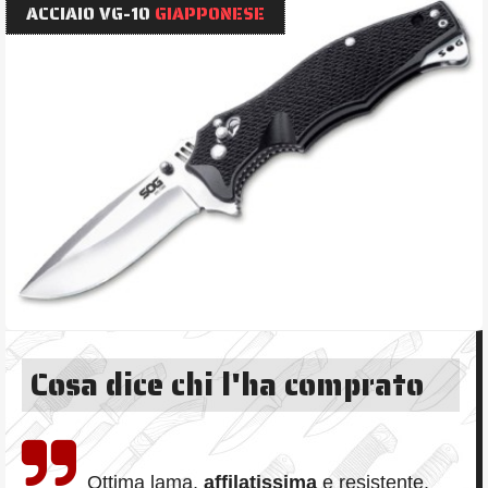
ACCIAIO VG-10
GIAPPONESE
Cosa dice chi l'ha comprato
Ottima lama,
affilatissima
e resistente.