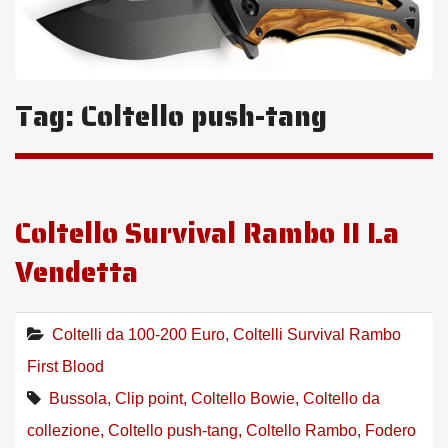
Tag:
Coltello push-tang
Coltello Survival Rambo II La
Vendetta
Coltelli da 100-200 Euro
,
Coltelli Survival Rambo
First Blood
Bussola
,
Clip point
,
Coltello Bowie
,
Coltello da
collezione
,
Coltello push-tang
,
Coltello Rambo
,
Fodero