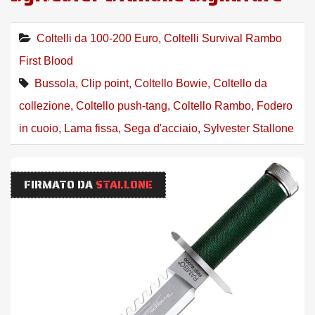
Coltelli da 100-200 Euro
,
Coltelli Survival Rambo
First Blood
Bussola
,
Clip point
,
Coltello Bowie
,
Coltello da
collezione
,
Coltello push-tang
,
Coltello Rambo
,
Fodero
in cuoio
,
Lama fissa
,
Sega d'acciaio
,
Sylvester Stallone
FIRMATO DA
STALLONE