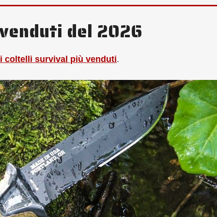
iù venduti del 2026
i coltelli survival più venduti
.