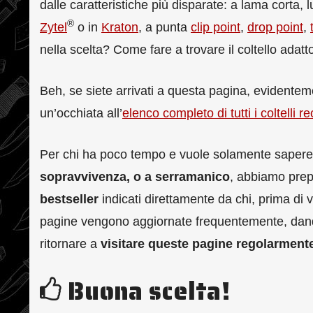
dalle caratteristiche più disparate: a lama corta, 
®
Zytel
o in
Kraton
, a punta
clip point
,
drop point
,
nella scelta? Come fare a trovare il coltello adat
Beh, se siete arrivati a questa pagina, evidente
un’occhiata all’
elenco completo di tutti i coltelli re
Per chi ha poco tempo e vuole solamente sapere
sopravvivenza, o a serramanico
, abbiamo prepa
bestseller
indicati direttamente da chi, prima di v
pagine vengono aggiornate frequentemente, dando 
ritornare a
visitare queste pagine regolarment
Buona scelta!