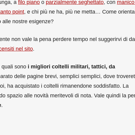
lunga, a
filo piano
o
parzialmente seghettato
, con
manico 
tanto point
, e chi più ne ha, più ne metta… Come orienta
to alle nostre esigenze?
mente non vale la pena perdere tempo nel suggerirvi di d
censiti nel sito
.
 quali sono
i migliori coltelli militari, tattici, da
rato delle pagine brevi, semplici semplici, dove troveret
oi, ha acquistato i coltelli rimanendone soddisfatto. La
spazio alle novità meritevoli di nota. Vale quindi la pe
e
.