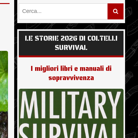
LE STORIE 2026 DI COLTELLI
SURVIVAL
I migliori libri e manuali di
sopravvivenza