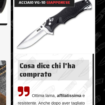
ACCIAIO VG-10
GIAPPONESE
Cosa dice chi l'ha
comprato
Ottima lama,
affilatissima
e
resistente. Anche dopo aver tagliato