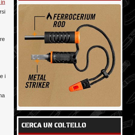
in
rsi
are
e i
na
CERCA UN COLTELLO