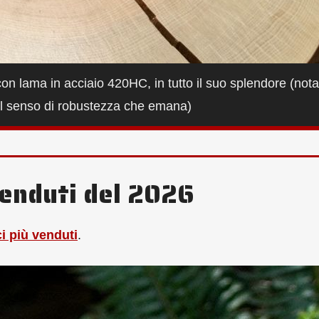
 con lama in acciaio 420HC, in tutto il suo splendore (not
e il senso di robustezza che emana)
ù venduti del 2026
ici più venduti
.