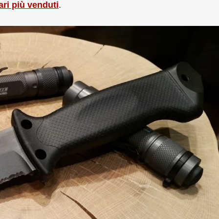
tari più venduti
.