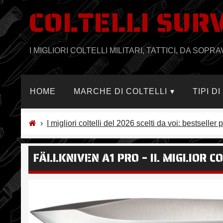
COLTELLI SUR
Salta
al
contenuto
I MIGLIORI COLTELLI MILITARI, TATTICI, DA SO
HOME
MARCHE DI COLTELLI
TIPI D
›
I migliori coltelli del 2026 scelti da voi: bestsell
FÄLLKNIVEN A1 PRO – IL MIGLIOR C