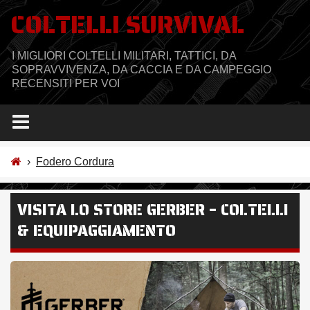
Salta
COLTELLI SURVIVAL
al
contenuto
I MIGLIORI COLTELLI MILITARI, TATTICI, DA
SOPRAVVIVENZA, DA CACCIA E DA CAMPEGGIO
RECENSITI PER VOI
›
Fodero Cordura
VISITA LO STORE GERBER – COLTELLI
& EQUIPAGGIAMENTO