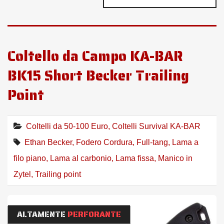
Coltello da Campo KA-BAR
BK15 Short Becker Trailing
Point
Coltelli da 50-100 Euro
,
Coltelli Survival KA-BAR
Ethan Becker
,
Fodero Cordura
,
Full-tang
,
Lama a
filo piano
,
Lama al carbonio
,
Lama fissa
,
Manico in
Zytel
,
Trailing point
ALTAMENTE
PERFORANTE