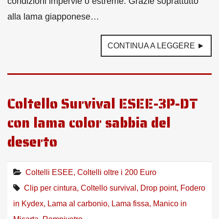
condizioni impervie o estreme. Grazie soprattutto
alla lama giapponese…
CONTINUA A LEGGERE ►
Coltello Survival ESEE-3P-DT
con lama color sabbia del
deserto
Coltelli ESEE
,
Coltelli oltre i 200 Euro
Clip per cintura
,
Coltello survival
,
Drop point
,
Fodero
in Kydex
,
Lama al carbonio
,
Lama fissa
,
Manico in