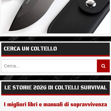
CERCA UN COLTELLO
LE STORIE 2026 DI COLTELLI SURVIVAL
I migliori libri e manuali di sopravvivenza