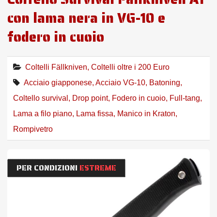
con lama nera in VG-10 e
fodero in cuoio
Coltelli Fällkniven
,
Coltelli oltre i 200 Euro
Acciaio giapponese
,
Acciaio VG-10
,
Batoning
,
Coltello survival
,
Drop point
,
Fodero in cuoio
,
Full-tang
,
Lama a filo piano
,
Lama fissa
,
Manico in Kraton
,
Rompivetro
PER CONDIZIONI
ESTREME