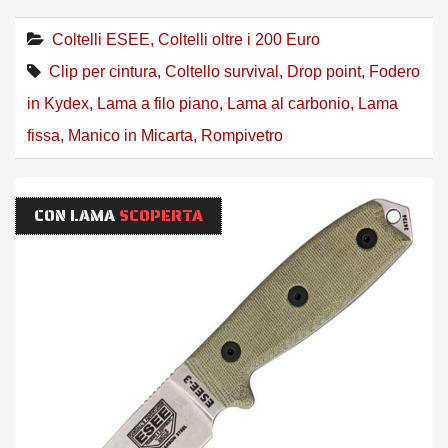
Coltelli ESEE
,
Coltelli oltre i 200 Euro
Clip per cintura
,
Coltello survival
,
Drop point
,
Fodero
in Kydex
,
Lama a filo piano
,
Lama al carbonio
,
Lama
fissa
,
Manico in Micarta
,
Rompivetro
CON LAMA
SCOPERTA