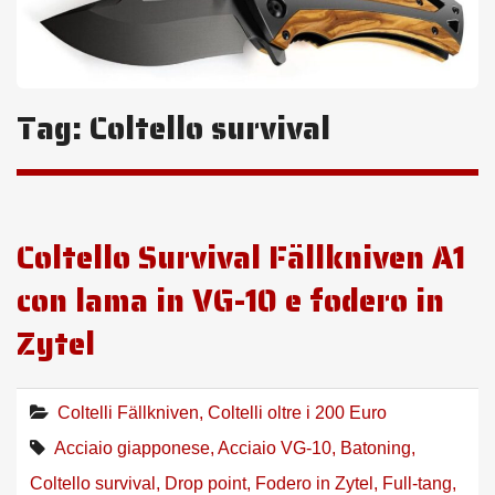
Tag:
Coltello survival
Coltello Survival Fällkniven A1
con lama in VG-10 e fodero in
Zytel
Coltelli Fällkniven
,
Coltelli oltre i 200 Euro
Acciaio giapponese
,
Acciaio VG-10
,
Batoning
,
Coltello survival
,
Drop point
,
Fodero in Zytel
,
Full-tang
,