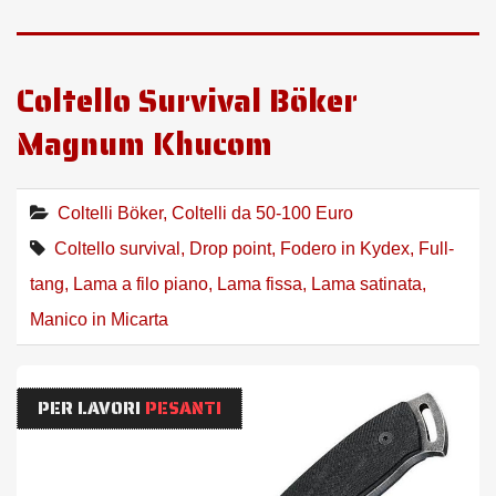
Coltello Survival Böker
Magnum Khucom
Coltelli Böker
,
Coltelli da 50-100 Euro
Coltello survival
,
Drop point
,
Fodero in Kydex
,
Full-
tang
,
Lama a filo piano
,
Lama fissa
,
Lama satinata
,
Manico in Micarta
PER LAVORI
PESANTI