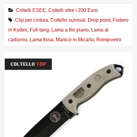
Coltelli ESEE
,
Coltelli oltre i 200 Euro
Clip per cintura
,
Coltello survival
,
Drop point
,
Fodero
in Kydex
,
Full-tang
,
Lama a filo piano
,
Lama al
carbonio
,
Lama fissa
,
Manico in Micarta
,
Rompivetro
COLTELLO
TOP