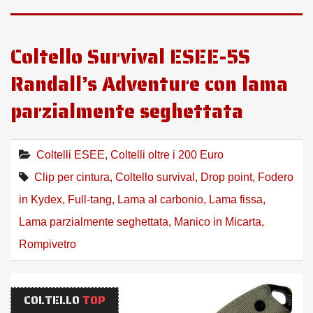
Coltello Survival ESEE-5S
Randall’s Adventure con lama
parzialmente seghettata
Coltelli ESEE
,
Coltelli oltre i 200 Euro
Clip per cintura
,
Coltello survival
,
Drop point
,
Fodero
in Kydex
,
Full-tang
,
Lama al carbonio
,
Lama fissa
,
Lama parzialmente seghettata
,
Manico in Micarta
,
Rompivetro
COLTELLO
TOP