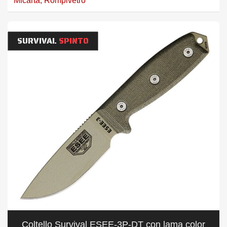
Micarta
,
Rompivetro
SURVIVAL
SPINTO
Coltello Survival ESEE-3P-DT con lama color