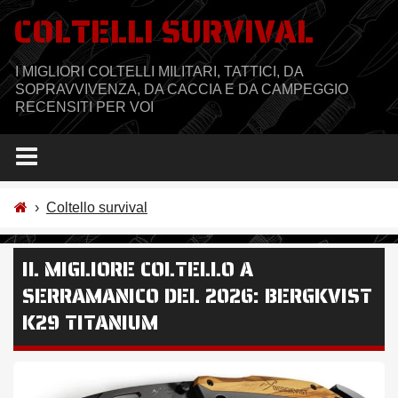
Salta
COLTELLI SURVIVAL
al
contenuto
I MIGLIORI COLTELLI MILITARI, TATTICI, DA
SOPRAVVIVENZA, DA CACCIA E DA CAMPEGGIO
RECENSITI PER VOI
›
Coltello survival
IL MIGLIORE COLTELLO A
SERRAMANICO DEL 2026: BERGKVIST
K29 TITANIUM