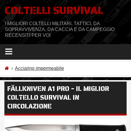
Salta
COLTELLI SURVIVAL
al
contenuto
I MIGLIORI COLTELLI MILITARI, TATTICI, DA
SOPRAVVIVENZA, DA CACCIA E DA CAMPEGGIO
RECENSITI PER VOI
›
Acciarino impermeabile
FÄLLKNIVEN A1 PRO – IL MIGLIOR
COLTELLO SURVIVAL IN
CIRCOLAZIONE