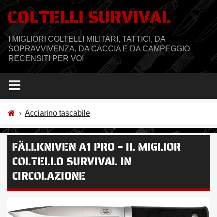
Salta
COLTELLI SURVIVAL
al
contenuto
I MIGLIORI COLTELLI MILITARI, TATTICI, DA
SOPRAVVIVENZA, DA CACCIA E DA CAMPEGGIO
RECENSITI PER VOI
›
Acciarino tascabile
FÄLLKNIVEN A1 PRO – IL MIGLIOR
COLTELLO SURVIVAL IN
CIRCOLAZIONE