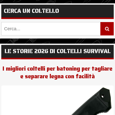
CERCA UN COLTELLO
LE STORIE 2026 DI COLTELLI SURVIVAL
I migliori coltelli per batoning per tagliare
e separare legna con facilità